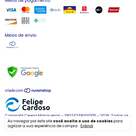
Meios de pagamento
Meios de envio
Copyright Cerezo Mangueiras - 38024748000105 - 2026. Todos os
Ao navegar por este site
você aceita o uso de cookies
para
direitos reservados.
agilizar a sua experiência de compra.
Entendi