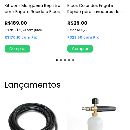
Kit com Mangueira Registro
Bicos Coloridos Engate
com Engate Rápido e Bicos
Rápido para Lavadoras de
Coloridos
Alta Pressão
R$189,00
R$25,00
6
x
de
R$31,50
sem juros
5
x
de
R$5,72
R$170,10
com
Pix
R$22,50
com
Pix
Comprar
Comprar
Lançamentos