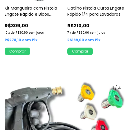
Kit Mangueira com Pistola
Gatilho Pistola Curta Engate
Engate Rápido e Bicos
Rápido 1/4 para Lavadoras
Coloridos
R$309,00
R$210,00
10
x
de
R$30,90
sem juros
7
x
de
R$30,00
sem juros
R$278,10
com
Pix
R$189,00
com
Pix
Comprar
1
/
4