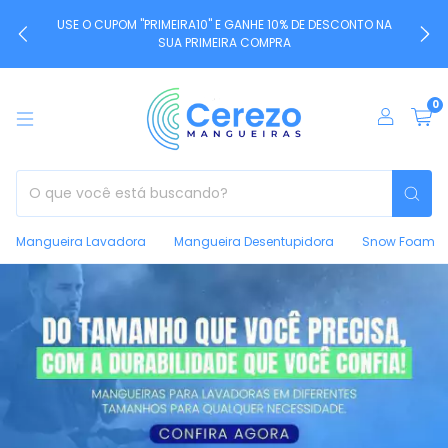
USE O CUPOM "PRIMEIRA10" E GANHE 10% DE DESCONTO NA
SUA PRIMEIRA COMPRA
0
Mangueira Lavadora
Mangueira Desentupidora
Snow Foam