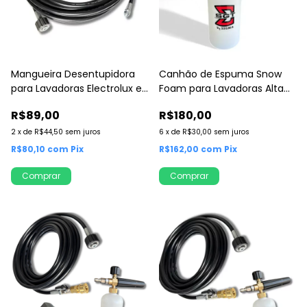
Mangueira Desentupidora
Canhão de Espuma Snow
para Lavadoras Electrolux e
Foam para Lavadoras Alta
Outras
Pressão
R$89,00
R$180,00
2
x
de
R$44,50
sem juros
6
x
de
R$30,00
sem juros
R$80,10
com
Pix
R$162,00
com
Pix
Comprar